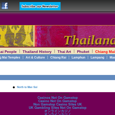
|
|
|
|
ai People
Thailand History
Thai Art
Phuket
Chiang Mai
am
|
|
|
|
|
g Mai Temples
Art & Culture
Chiang Rai
Lamphun
Lampang
Mae
North to Mae Sai
Digital favorites
Casinos Not On Gamstop
Casino Not On Gamstop
Non Gamstop Casino Sites UK
UK Gambling Sites Not On Gamstop
オンラインカジノ
オンラインカジノ