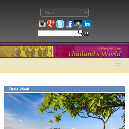
Toggle
naviga
Thale Waek