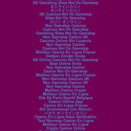
UK Gambling Sites Not On Gamstop
オンラインカジノ
オンラインカジノ
UK Casinos Not On Gamstop
Sites Not On Gamstop
カジノ オンライン
Non Gamstop Casinos
Casinos Not On Gamstop
Gambling Sites Not On Gamstop
Non Gamstop Casino UK
Casinos Online Sin Licencia
Non Gamstop Casino
Casinos Not On Gamstop
Meilleur Casino En Ligne France
Gokken Zonder Cruks
UK Online Casinos Not On Gamstop
Best Online Slots
Non Gamstop Casino
Casino Not On Gamstop
Meilleur Casino En Ligne France
Non Gamstop Casinos UK
Non Gamstop Casino UK
Non Gamstop Casino
Meilleur Casino Crypto
Meilleur Casino En Ligne
Site De Paris Sportif Belgique
Casino Online App
Casino En Ligne France
Siti Scommesse Con Bitcoin
バカラ オンラインカジノ
Casino En Ligne Sans Verification
Tout Nouveau Casino En Ligne
Meilleur Casino En Ligne
Crypto Casino Online