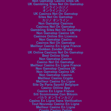
Non Gamstop Casino Sites UK
UK Gambling Sites Not On Gamstop
オンラインカジノ
オンラインカジノ
UK Casinos Not On Gamstop
Sites Not On Gamstop
カジノ オンライン
Non Gamstop Casinos
Casinos Not On Gamstop
Gambling Sites Not On Gamstop
Non Gamstop Casino UK
Casinos Online Sin Licencia
Non Gamstop Casino
Casinos Not On Gamstop
Meilleur Casino En Ligne France
Gokken Zonder Cruks
UK Online Casinos Not On Gamstop
Best Online Slots
Non Gamstop Casino
Casino Not On Gamstop
Meilleur Casino En Ligne France
Non Gamstop Casinos UK
Non Gamstop Casino UK
Non Gamstop Casino
Meilleur Casino Crypto
Meilleur Casino En Ligne
Site De Paris Sportif Belgique
Casino Online App
Casino En Ligne France
Siti Scommesse Con Bitcoin
バカラ オンラインカジノ
Casino En Ligne Sans Verification
Tout Nouveau Casino En Ligne
Meilleur Casino En Ligne
Crypto Casino Online