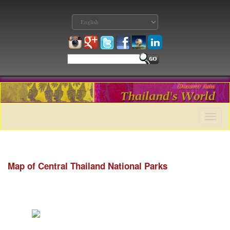
Toggle
naviga
Map of Central Thailand National Parks