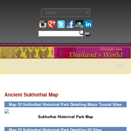
Toggle
naviga
Ancient Sukhothai Map
Map Of Sukhothai Historical Park Detailing Major Tourist Sites
Sukhothai Historical Park Map
Map Of Sukhothai Historical Park Detailing 63 Sites