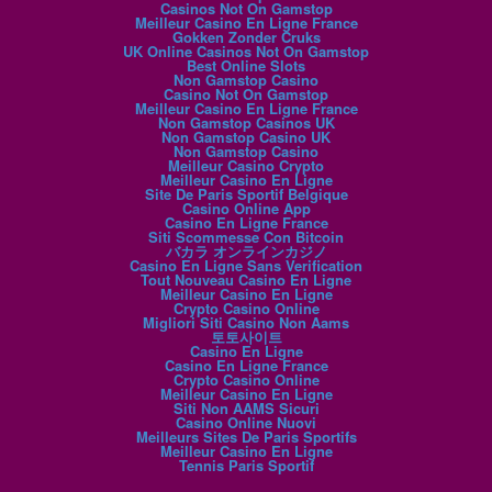
Casinos Not On Gamstop
Meilleur Casino En Ligne France
Gokken Zonder Cruks
UK Online Casinos Not On Gamstop
Best Online Slots
Non Gamstop Casino
Casino Not On Gamstop
Meilleur Casino En Ligne France
Non Gamstop Casinos UK
Non Gamstop Casino UK
Non Gamstop Casino
Meilleur Casino Crypto
Meilleur Casino En Ligne
Site De Paris Sportif Belgique
Casino Online App
Casino En Ligne France
Siti Scommesse Con Bitcoin
バカラ オンラインカジノ
Casino En Ligne Sans Verification
Tout Nouveau Casino En Ligne
Meilleur Casino En Ligne
Crypto Casino Online
Migliori Siti Casino Non Aams
토토사이트
Casino En Ligne
Casino En Ligne France
Crypto Casino Online
Meilleur Casino En Ligne
Siti Non AAMS Sicuri
Casino Online Nuovi
Meilleurs Sites De Paris Sportifs
Meilleur Casino En Ligne
Tennis Paris Sportif