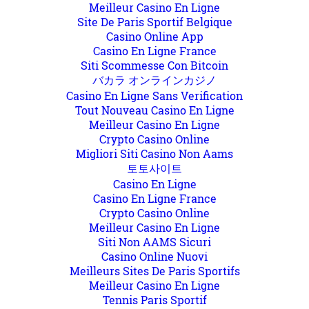
Meilleur Casino En Ligne
Site De Paris Sportif Belgique
Casino Online App
Casino En Ligne France
Siti Scommesse Con Bitcoin
バカラ オンラインカジノ
Casino En Ligne Sans Verification
Tout Nouveau Casino En Ligne
Meilleur Casino En Ligne
Crypto Casino Online
Migliori Siti Casino Non Aams
토토사이트
Casino En Ligne
Casino En Ligne France
Crypto Casino Online
Meilleur Casino En Ligne
Siti Non AAMS Sicuri
Casino Online Nuovi
Meilleurs Sites De Paris Sportifs
Meilleur Casino En Ligne
Tennis Paris Sportif