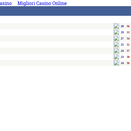
asino
Migliori Casino Online
28
36
29
33
27
34
25
32
24
37
23
38
24
36