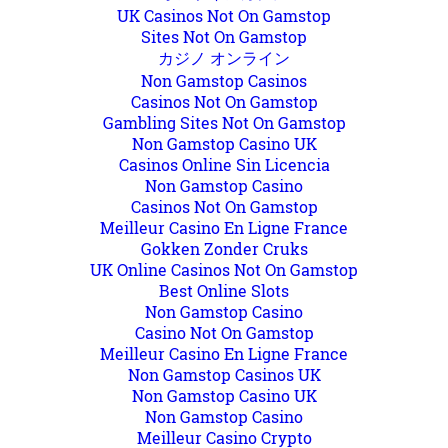
UK Casinos Not On Gamstop
Sites Not On Gamstop
カジノ オンライン
Non Gamstop Casinos
Casinos Not On Gamstop
Gambling Sites Not On Gamstop
Non Gamstop Casino UK
Casinos Online Sin Licencia
Non Gamstop Casino
Casinos Not On Gamstop
Meilleur Casino En Ligne France
Gokken Zonder Cruks
UK Online Casinos Not On Gamstop
Best Online Slots
Non Gamstop Casino
Casino Not On Gamstop
Meilleur Casino En Ligne France
Non Gamstop Casinos UK
Non Gamstop Casino UK
Non Gamstop Casino
Meilleur Casino Crypto